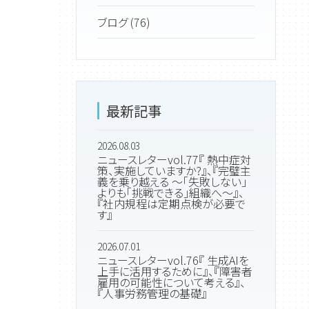
ブログ (76)
最新記事
2026.08.03
ニュースレターvol.77『 熱中症対
策、実施していますか?』、『完璧主
義を乗り越える ～「失敗しない」
よりも「挑戦できる」組織へ～』、
『社内規程は定期点検が必要で
す』
2026.07.01
ニュースレターvol.76『 生成AIを
上手に活用するために』、『障害者
雇用の可能性について考える』、
『人事労務管理の基礎』