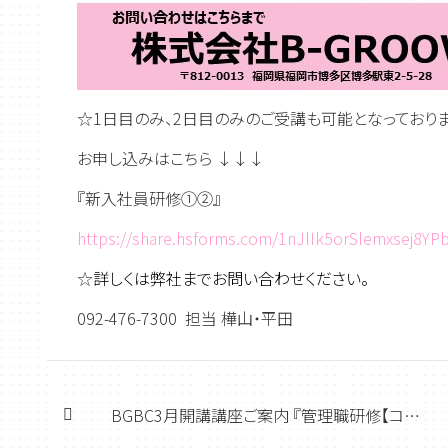
☆1日目のみ、2日目のみのご受講も可能となっておりま
お申し込みはこちら ↓↓↓
『新入社員研修①②』
https://share.hsforms.com/1nJlIk5orSlemxsej8YP
☆
詳しくは弊社までお問い合わせください。
092-476-7300 担当 樺山・平田
BGBC3月開講講座ご案内 『管理職研修【コミュニケーション②】』、『ハラスメント【窓口対応】』