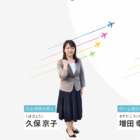
社会保険労務士
中小企業診
くぼ きょうこ
ますだ こうい
久保 京子
増田 