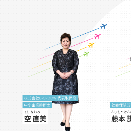
株式会社B-GROOW 代表取締役
中小企業診断士
社会保険労
そら なおみ
ふじもと けん
空 直美
藤本 