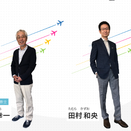
断士
ち
たむら かずお
幸一
田村 和央