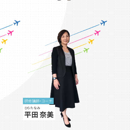
研修講師・コーチ
ひらた なみ
平田 奈美