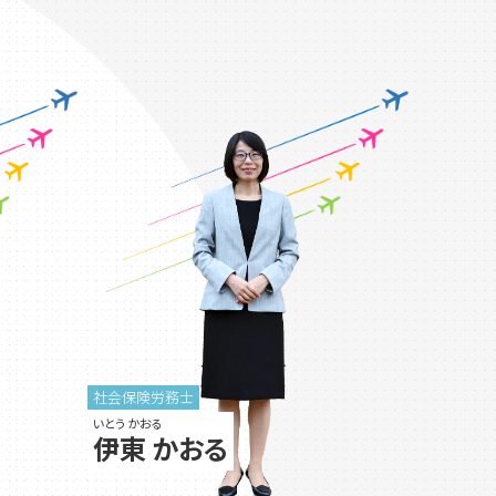
社会保険労務士
いとう かおる
伊東 かおる