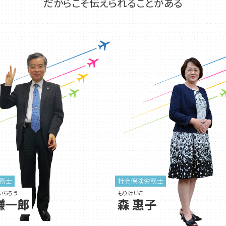
だからこそ伝えられることがある
務士
社会保険労務士
いちろう
もり けいこ
謙一郎
森 惠子