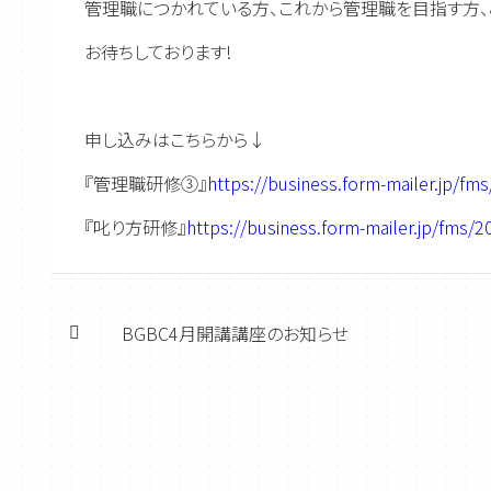
管理職につかれている方、これから管理職を目指す方
お待ちしております!
申し込みはこちらから↓
『管理職研修③』
https://business.form-mailer.jp/f
『叱り方研修』
https://business.form-mailer.jp/fms
BGBC4月開講講座のお知らせ