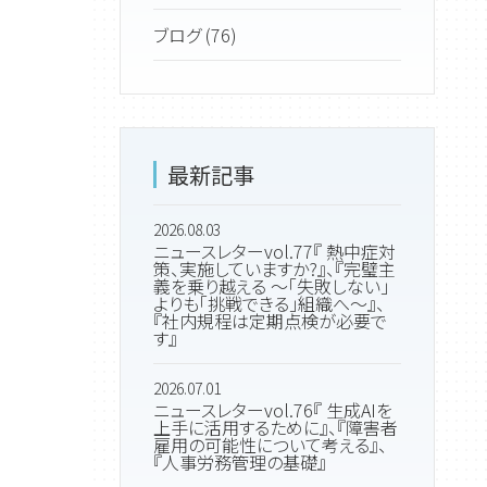
ブログ (76)
最新記事
2026.08.03
ニュースレターvol.77『 熱中症対
策、実施していますか?』、『完璧主
義を乗り越える ～「失敗しない」
よりも「挑戦できる」組織へ～』、
『社内規程は定期点検が必要で
す』
2026.07.01
ニュースレターvol.76『 生成AIを
上手に活用するために』、『障害者
雇用の可能性について考える』、
『人事労務管理の基礎』