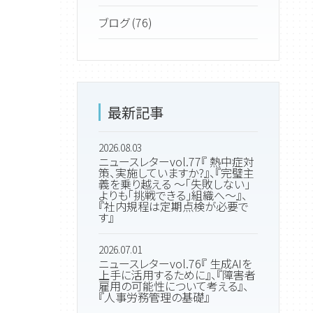
ブログ (76)
最新記事
2026.08.03
ニュースレターvol.77『 熱中症対
策、実施していますか?』、『完璧主
義を乗り越える ～「失敗しない」
よりも「挑戦できる」組織へ～』、
『社内規程は定期点検が必要で
す』
2026.07.01
ニュースレターvol.76『 生成AIを
上手に活用するために』、『障害者
雇用の可能性について考える』、
『人事労務管理の基礎』