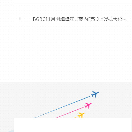
BGBC11月開講講座ご案内『売り上げ拡大のためのマーケティング』、『ビジネスマナー【きほんのき】』、『ほめ方・叱り方』