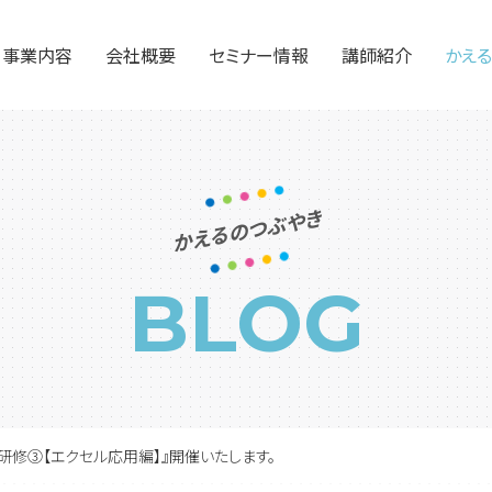
事業内容
会社概要
セミナー情報
講師紹介
かえ
社外人事部門としての業務
教育研修サービス
アウトソーシング・給与計算
かえるのつぶやき
BLOG
C『PC研修③【エクセル応用編】』開催いたします。