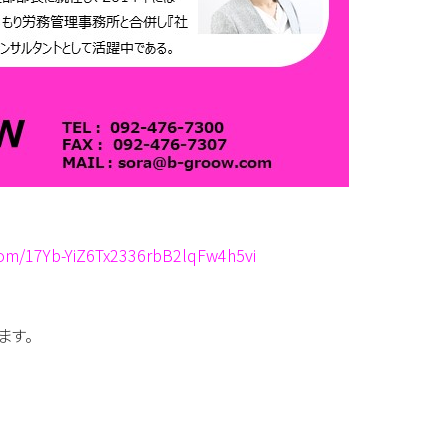
com/17Yb-YiZ6Tx2336rbB2lqFw4h5vi
ます。