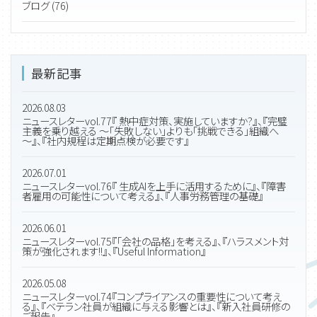
ブログ (76)
最新記事
2026.08.03
ニュースレターvol.77『 熱中症対策、実施していますか?』、『完璧
主義を乗り越える ～「失敗しない」よりも「挑戦できる」組織へ
～』、『社内規程は定期点検が必要です』
2026.07.01
ニュースレターvol.76『 生成AIを上手に活用するために』、『障害
者雇用の可能性について考える』、『人事労務管理の基礎』
2026.06.01
ニュースレターvol.75『「会社の品格」を考える』、『ハラスメント対
策が強化されます!!』、『Useful Information』
2026.05.08
ニュースレターvol.74『コンプライアンスの重要性について考え
る』、『ベテラン社員が組織に与える影響とは』、『新入社員研修の
ご報告』