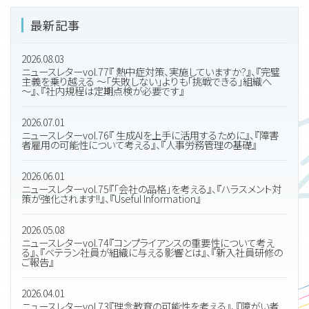
最新記事
2026.08.03
ニュースレターvol.77『 熱中症対策、実施していますか?』、『完璧
主義を乗り越える ～「失敗しない」よりも「挑戦できる」組織へ
～』、『社内規程は定期点検が必要です』
2026.07.01
ニュースレターvol.76『 生成AIを上手に活用するために』、『障害
者雇用の可能性について考える』、『人事労務管理の基礎』
2026.06.01
ニュースレターvol.75『「会社の品格」を考える』、『ハラスメント対
策が強化されます!!』、『Useful Information』
2026.05.08
ニュースレターvol.74『コンプライアンスの重要性について考え
る』、『ベテラン社員が組織に与える影響とは』、『新入社員研修の
ご報告』
2026.04.01
ニュースレターvol.73『理念教育の可能性を考える』、『障がい者